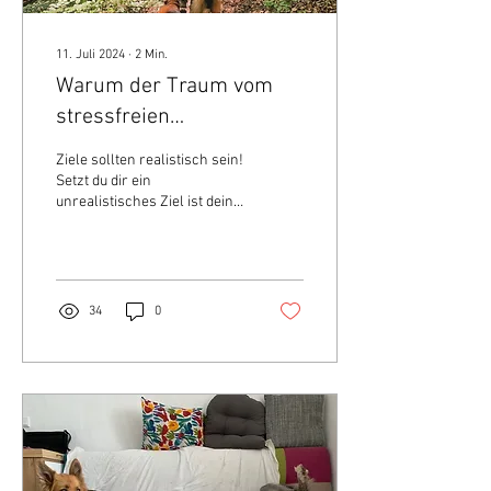
11. Juli 2024
∙
2
Min.
Warum der Traum vom
stressfreien
Zusammenleben, eure
Ziele sollten realistisch sein!
Entwicklung stören kann
Setzt du dir ein
unrealistisches Ziel ist dein
Frust vorprogrammiert - mit
meinen Coachees bespreche
ich...
34
0