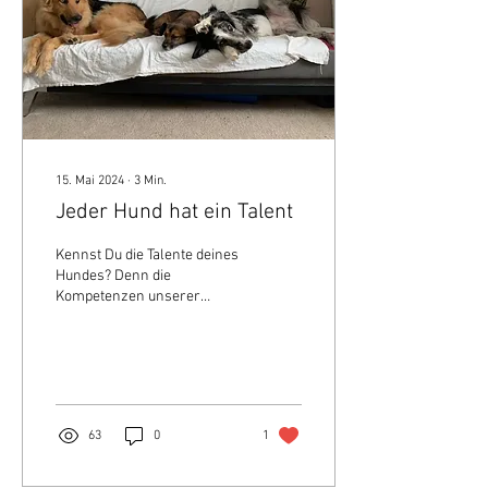
15. Mai 2024
∙
3
Min.
Jeder Hund hat ein Talent
Kennst Du die Talente deines
Hundes? Denn die
Kompetenzen unserer
Hunde herauszufiltern ist
gar nicht so einfach. Dabei
ist es für das...
63
0
1