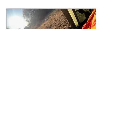
17. Jan. 2024
∙
2
Min.
Präsent sein, leichter
gesagt als getan!
Präsenz ist alles andere als
selbstverständlich. Präsent
sein, leichter gesagt, als
getan. Das Thema der