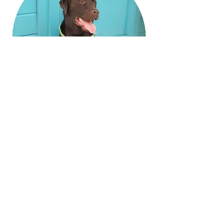
Sabine mit Pepper
"Verstehe deinen Hund" ist der beste
Name den Ina Holz sich aussuchen
konnte, denn er passt wie die Faust aufs
Auge! Was nutzen einem irgendwelche
strikten Kommandos oder das der Hund
perfekt auf den Millimeter genau von
meinem (unbedingt) linken Knie