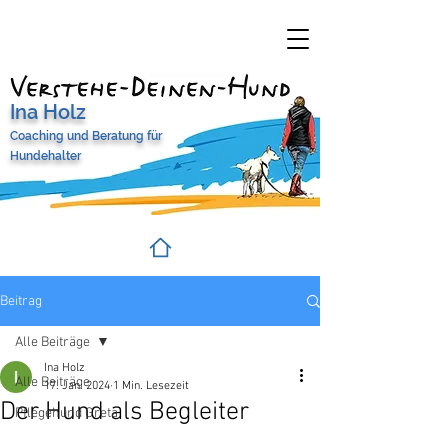
Ina Holz
Coaching und Beratung
für
Hundehalter
Beitrag
Alle Beiträge
Ina Holz
Alle Beiträge
17. Jan. 2024
1 Min. Lesezeit
Der Hund als Begleiter
Pflegehund Greta