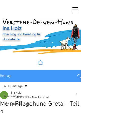
Ina Holz
Coaching und Beratung
für
Hundehalter
Beitrag
Alle Beiträge
Ina Holz
Alle Beiträge
10. März 2021
7 Min. Lesezeit
Mein Pflegehund Greta – Teil
Pflegehund Greta