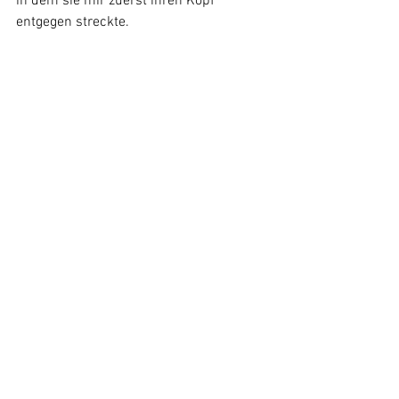
in dem sie mir zuerst ihren Kopf 
entgegen streckte.