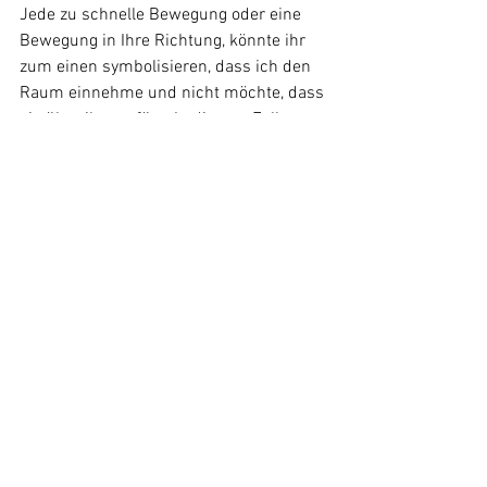
Jede zu schnelle Bewegung oder eine 
Bewegung in Ihre Richtung, könnte ihr 
zum einen symbolisieren, dass ich den 
Raum einnehme und nicht möchte, dass 
sie über ihn verfügt. In diesem Fall 
hätten wir ein klassisches Mensch-
Hund Missverständnis. Oder das 
minimale Vertrauen, das nun 
ausreichend vorhanden war, könnte nun 
wieder völlig zerstört werden. 
Ich animierte sie ein weiteres Mal und 
wieder kam sie angesaust. Ihre 
Bewegung war zwar nach wie vor sehr 
bodennah und auch weiterhin 
beschwichtigte sie fortlaufend. Ein 
klares Signal dafür, dass sie unter 
keinen Umständen mit mir in einen 
Konflikt geraten oder einen Fehler 
machen möchte, indem sie eine meiner 